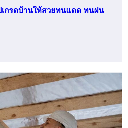
ัปเกรดบ้านให้สวยทนแดด ทนฝน