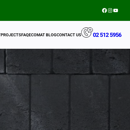
Facebook
Instagram
YouTub
02 512 5956
T
PROJECTS
FAQ
ECOMAT BLOG
CONTACT US